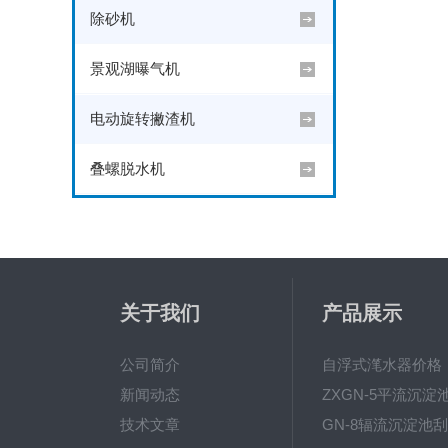
除砂机
景观湖曝气机
电动旋转撇渣机
叠螺脱水机
关于我们
产品展示
公司简介
自浮式滗水器价格
新闻动态
技术文章
GN-8辐流沉淀池