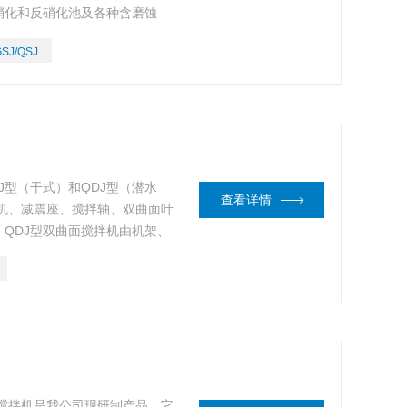
硝化和反硝化池及各种含磨蚀
GSJ/QSJ
J型（干式）和QDJ型（潜水
查看详情
电机、减震座、搅拌轴、双曲面叶
QDJ型双曲面搅拌机由机架、
组成。
面搅拌机是我公司现研制产品。它