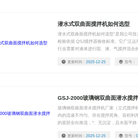
潜水式双曲面搅拌机如何选型
潜水式双曲面搅拌机如何选型“是我公司技
检验依据 QSJ搅拌器验收标准。它广泛
行业需要对液体进行固、液、气搅拌混合
混凝池、调节池、厌氧池、硝化和反硝化
更新时间：
2025-12-25
型号：
GSJ-2000玻璃钢双曲面潜水搅
玻璃钢双曲面潜水搅拌机厂家（立式搅拌
内的流速不均匀、存在搅拌死角、容积利用
的底部全向推流，*、无沉淀，且水面平静
形*，双曲面设计，采用非叶片结构，不会
更新时间：
2025-12-25
型号：
G
也不会产生纤维缠绕，