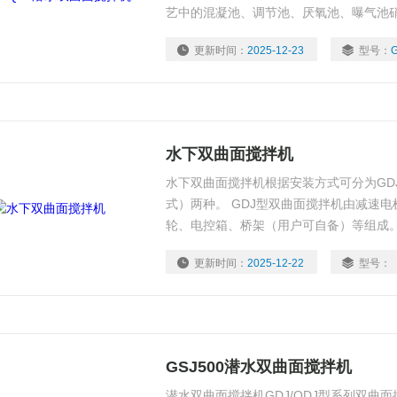
艺中的混凝池、调节池、厌氧池、曝气池
性，高温介质的搅拌与混合。
更新时间：
2025-12-23
型号：
水下双曲面搅拌机
水下双曲面搅拌机根据安装方式可分为GD
式）两种。 GDJ型双曲面搅拌机由减速
轮、电控箱、桥架（用户可自备）等组成。
起吊钢绳、主机、双曲面叶轮及电控箱等
更新时间：
2025-12-22
型号：
GSJ500潜水双曲面搅拌机
潜水双曲面搅拌机GDJ/QDJ型系列双曲