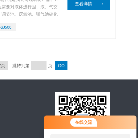
查看详情
业需要对液体进行固、液、气交
、调节池、厌氧池、曝气池硝化
搅拌与混
GSJ500
末页
跳转到第
页
在线交流