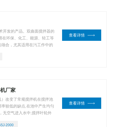
术开发的产品。双曲面搅拌器的
查看详情
运用在环保、化工、能源、轻工等
的场合，尤其适用在污工作中的
池。
拌机厂家
机）改变了常规搅拌机在搅拌池
查看详情
率较低的缺点,在池中产生均匀
，无空气进入水中;搅拌叶轮外
产生在搅拌机上挂带任何杂物，
SJ-2000