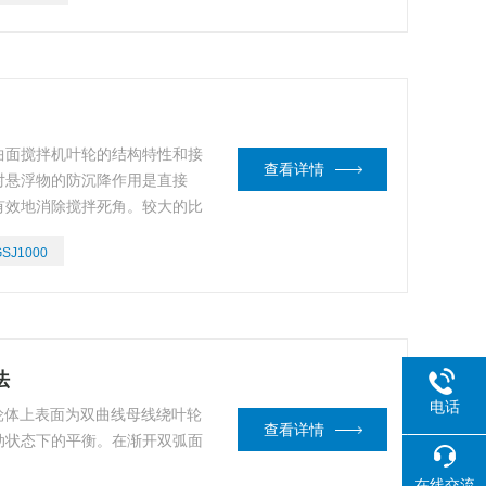
列曲面搅拌机叶轮的结构特性和接
查看详情
对悬浮物的防沉降作用是直接
有效地消除搅拌死角。较大的比
GSJ1000
法
电话
轮体上表面为双曲线母线绕叶轮
查看详情
动状态下的平衡。在渐开双弧面
在线交流