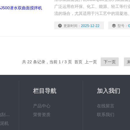
广泛运用在环保、化工、能源、轻工等行
流的场合，尤其适用于污工艺中的混凝池
和反硝化池及各种含磨蚀性，高温介质的
更新时间：
2025-12-22
型号：
共 22 条记录，当前 1 / 3 页 首页 上一页
下一页
栏目导航
加入我们
产品中心
在线留言
ZXGN-5平流沉淀池刮泥机
荣誉资质
联系我们
刮泥机