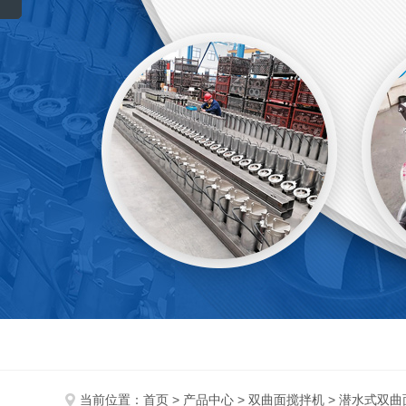
当前位置：
首页
>
产品中心
>
双曲面搅拌机
> 潜水式双