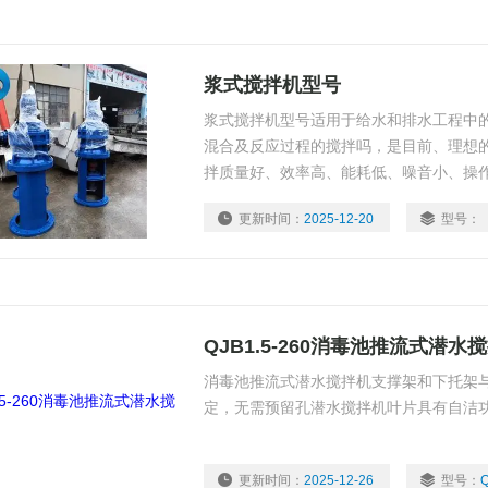
浆式搅拌机型号
浆式搅拌机型号适用于给水和排水工程中
混合及反应过程的搅拌吗，是目前、理想
拌质量好、效率高、能耗低、噪音小、操
片使用寿命长，维修保养方便等优点。适
更新时间：
2025-12-20
型号：
土及各种灰浆、砂浆的搅拌。
QJB1.5-260消毒池推流式潜水
消毒池推流式潜水搅拌机支撑架和下托架
定，无需预留孔潜水搅拌机叶片具有自洁
更新时间：
2025-12-26
型号：
Q