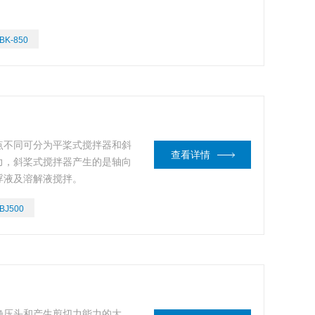
BK-850
点不同可分为平桨式搅拌器和斜
查看详情
力，斜桨式搅拌器产生的是轴向
浮液及溶解液搅拌。
BJ500
静压头和产生剪切力能力的大