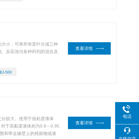
的大小，可将所有桨叶分成三种
查看详情
池、反应池与各种药剂的混合及
BJ-500
电话
之比较大。使用于低粘度液体
查看详情
对于高黏度液体则为0.8～0.95.
拌范围和带走罐壁上的残留物或液
在线交流