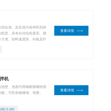
的混合池、反应池与各种药剂的
查看详情
的机型，具有自动化程度高、搅
作方便、卸料速度快、衬板及叶
用于塑性、干硬性、轻骨料混凝
搅拌机
与池壁、池底均用钢膨胀螺栓固
查看详情
功能，可防杂物缠绕、堵塞。
JB1.5-260