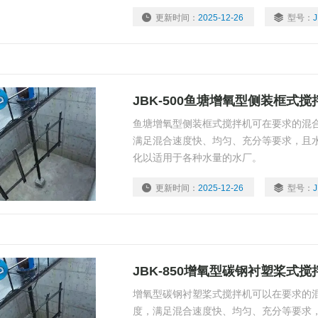
层，锚框式搅拌器的外廓要接近搅拌罐的
更新时间：
2025-12-26
型号：
J
的轮廓也有椭圆、锥形等。
JBK-500鱼塘增氧型侧装框式搅
鱼塘增氧型侧装框式搅拌机可在要求的混
满足混合速度快、均匀、充分等要求，且
化以适用于各种水量的水厂。
更新时间：
2025-12-26
型号：
J
JBK-850增氧型碳钢衬塑桨式搅
增氧型碳钢衬塑桨式搅拌机可以在要求的
度，满足混合速度快、均匀、充分等要求