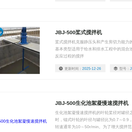
JBJ-500桨式搅拌机
桨式搅拌机克服静压头和产生剪切力能力
基本类型适用于给水和排水工程中的混合
反应过程的搅拌
更新时间：
2025-12-26
型号：
J
JBJ-500生化池絮凝慢速搅拌机
生化池絮凝慢速搅拌机的叶轮桨径对罐径
时，锚式叶轮的叶径与罐径比为0.7～0.9，
转速通常为10～50r/min。为了增大搅