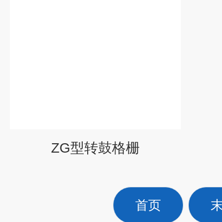
ZG型转鼓格栅
首页