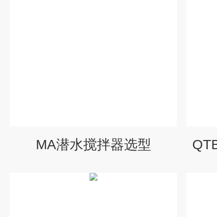
MA潜水搅拌器选型
QT