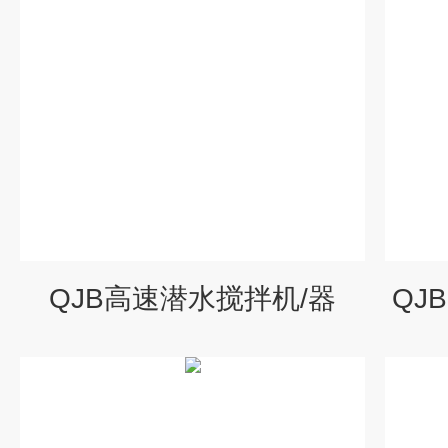
QJB高速潜水搅拌机/器
QJ