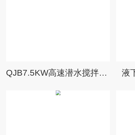
QJB7.5KW高速潜水搅拌机/器
液