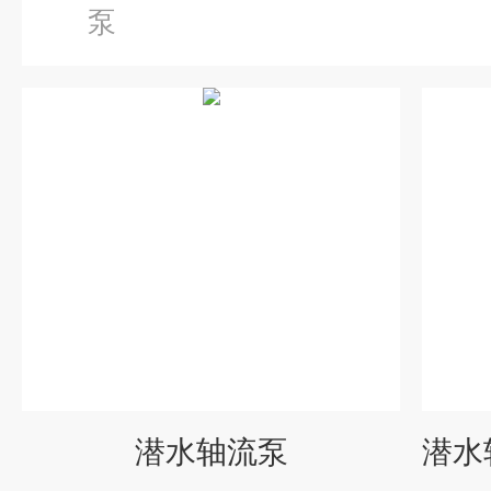
泵
潜水轴流泵