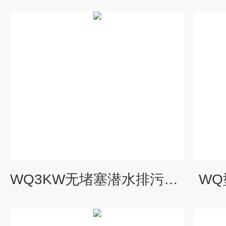
WQ3KW无堵塞潜水排污泵厂家
W