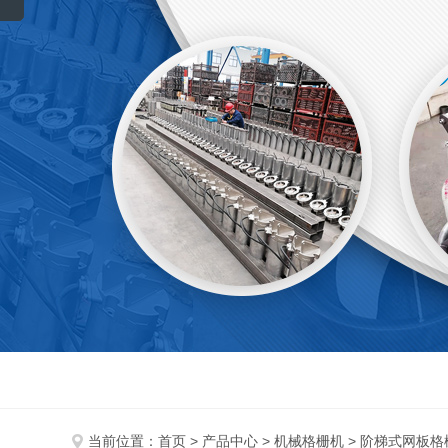
当前位置：
首页
>
产品中心
>
机械格栅机
> 阶梯式网板格