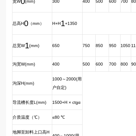
0
300
400
500
600
700
80
宽W
(mm)
0
1
总高H
（mm）
H+H
+1350
1
650
750
850
950
1050
11
总宽W
(mm)
沟宽W(mm)
400
500
600
700
800
90
1000～2000(用
沟深H(mm)
户自定)
导流槽长度L(mm)
1500+H × ctgα
介质温度（℃）
≤80 ℃
地脚至卸料上口高H
400～1000(用