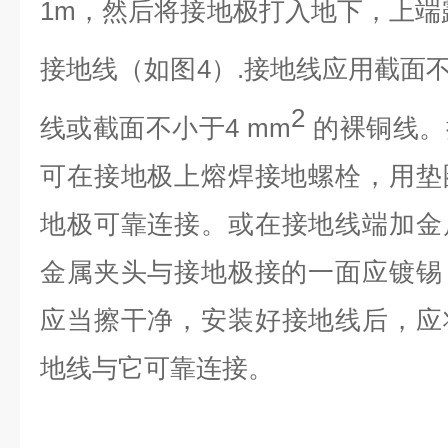
1m
，
然后将接地极打入地下
，
上端
接地线（如图
4
）
.
接地线应用截面
2
线或截面不小于
4 mm
的裸铜线
。
可在接地极上熔焊接地螺栓
，
用垫
地极可靠连接
。
或在接地线端加金
金属夹头与接地极接的一面应镀锡
应当擦干净
，
安装好接地线后
，
应
地线与它可靠连接
。