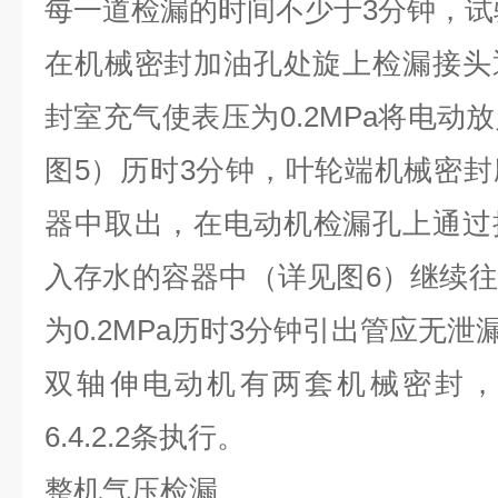
每一道检漏的时间不少于
3
分钟
，
试
在机械密封加油孔处旋上检漏接头
封室充气使表压为
0.2MPa
将电动放
图
5
）历时
3
分钟
，
叶轮端机械密封
器中取出
，
在电动机检漏孔上通过
入存水的容器中（详见图
6
）继续往
为
0.2MPa
历时
3
分钟引出管应无泄
双轴伸电动机有两套机械密封
6.4.2.2
条执行
。
整机气压检漏