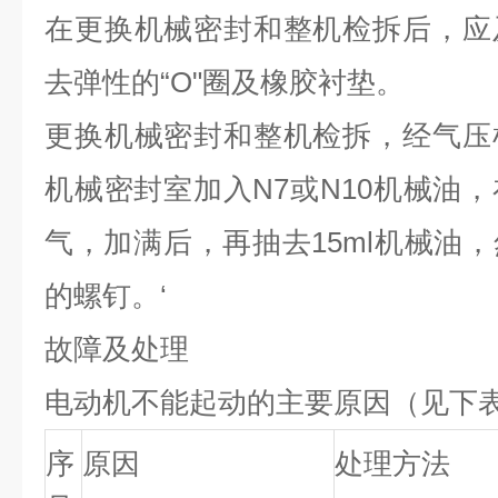
在更换机械密封和整机检拆后
，
应
去弹性的
“
O
"
圈及橡胶衬垫
。
更换机械密封和整机检拆
，
经气压
机械密封室加入
N7
或
N10
机械油
，
气
，
加满后
，
再抽去
15ml
机械油
，
的螺钉
。‘
故障及处理
电动机不能起动的主要原因（见下
序
原因
处理方法