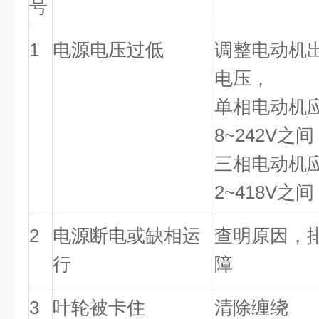
号
1
电源电压过低
调整电动机
电压
，
单相电动机
8~242V
之间
三相电动机
2~418V
之间
2
电源断电或缺相运
查明原因
，
行
障
3
叶轮被卡住
清除缠绕