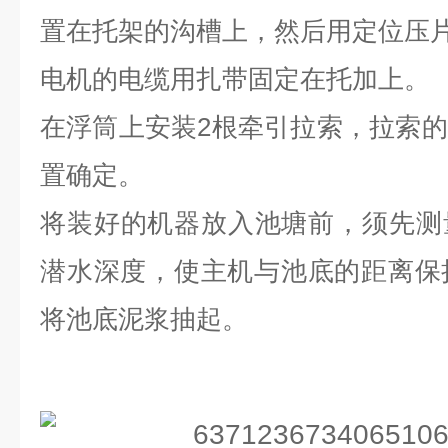
置在托架的沟槽上
，
然后用定位压
电机的电缆用扎带固定在托加上
。
在浮筒上安装
2
根牵引拉索
，
拉索的
置确定
。
将装好的机器放入池塘前
，
须先测
潜水深度
，
使主机与池底的距离保
将池底泥浆抽起
。