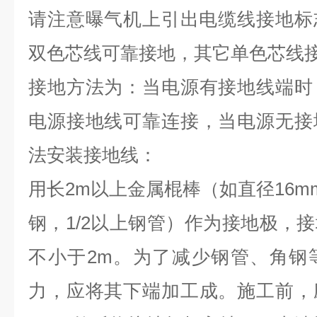
请注意曝气机上引出电缆线接地标
双色芯线可靠接地
，
其它单色芯线
接地方法为
：
当电源有接地线端时
电源接地线可靠连接
，
当电源无接
法安装接地线
：
用长
2m
以上金属棍棒（如直径
16m
钢
，
1/2
以上钢管）作为接地极
，
接
不小于
2m
。
为了减少钢管
、
角钢
力
，
应将其下端加工成
。
施工前
，