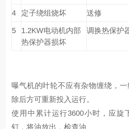
4
定子绕组烧坏
送修
5
1.2KW
电动机内部
调换热保护
热保护器损坏
曝气机的叶轮不应有杂物缠绕
，
一
除后方可重新投入运行
。
使用中累计运行
3600
小时
，
应旋
钉
，
将油放出
，
检查油