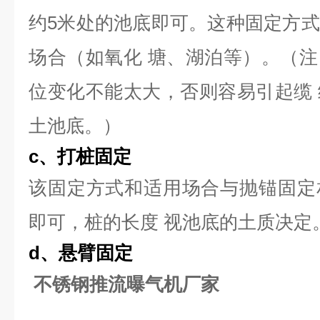
约5米处的池底即可。这种固定方
场合（如氧化 塘、湖泊等）。（
位变化不能太大，否则容易引起缆
土池底。）
c
、
打
桩
固
定
该固定方式和适用场合与抛锚固定
即可，桩的长度 视池底的土质决定
d
、
悬
臂
固定
不锈钢推流曝气机厂家