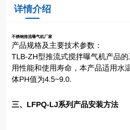
详情介绍
不锈钢推流曝气机厂家
产品规格及主要技术参数：
TLB-ZH
型推流式搅拌曝气机产品的
用性能和使用寿命，本产品适用水
体
PH
值为
4.5~9.0.
三
、
LFPQ-LJ
系
列
产
品
安
装
方法