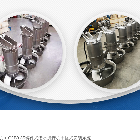
机
> QJB0.85铸件式潜水搅拌机手提式安装系统