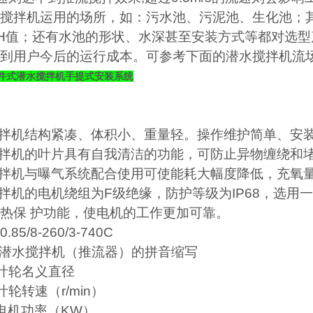
水搅拌机运用的场所，如：污水池、污泥池、生化池；
H值；还有水池的形状、水深甚至安装方式等都对选
到用户今后的运行成本。可参考下面的潜水搅拌机流
5铸件式潜水搅拌机手提式安装系统
搅拌机结构紧凑、体积小、重量轻。操作维护简单、安
搅拌机的叶片具有自我清洁的功能，可防止异物缠绕和
搅拌机与曝气系统配合使用可使能耗大幅度降低，充氧
搅拌机的电机绕组为F级绝缘，防护等级为IP68，选
热保 护功能，使电机的工作更加可靠。
85/8-260/3-740C
----潜水搅拌机（推流器）的拼音缩写
---叶轮名义直径
---叶轮转速（r/min）
---电机功率（KW）