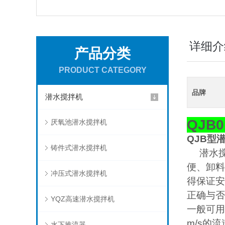
详细介
产品分类
PRODUCT CATEGORY
品牌
潜水搅拌机
QJB
厌氧池潜水搅拌机
QJB型
铸件式潜水搅拌机
潜水搅
便、卸料
冲压式潜水搅拌机
得保证安
正确与否
YQZ高速潜水搅拌机
一般可用
m/s的
水下推流器