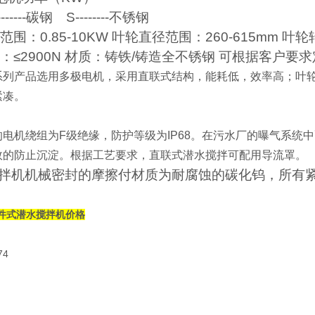
-----碳钢 S--------不锈钢
围：0.85-10KW 叶轮直径范围：260-615mm 叶轮转速
：≤2900N 材质：铸铁/铸造全不锈钢 可根据客户
系列产品选用多极电机，采用直联式结构，能耗低，效率高；叶
紧凑。
组为F级绝缘，防护等级为IP68。在污水厂的曝气系统中
效的防止沉淀。根据工艺要求，直联式潜水搅拌可配用导流罩。
搅拌机机械密封的摩擦付材质为耐腐蚀的碳化钨，所有
5铸件式潜水搅拌机价格