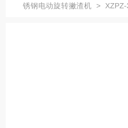
锈钢电动旋转撇渣机
> XZPZ
水器