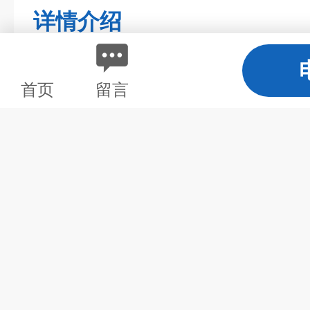
详情介绍
首页
留言
电动旋转撇渣管
过程中，宽度较大、推流型构筑物
难以避免，浮渣的出现，影响观
是：浮渣用高压水枪冲散，让其沉
捞渣；采用长度有限的电动旋转撇
污技术领域，尤其涉及一种串联联
应用沉淀池。