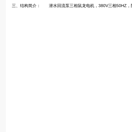
三、结构简介：　　潜水回流泵三相鼠龙电机，380V三相50H