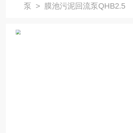
泵
> 膜池污泥回流泵QHB2.5