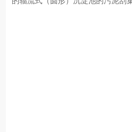
的辐流式（圆形）沉淀池的污泥刮