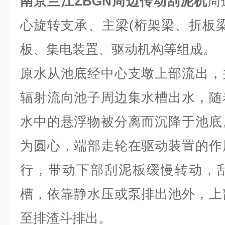
南京兰江ZBGN周边传动刮泥机
周
心旋转支承、主梁(桁架梁、折板
板、集电装置、驱动机构等组成。
原水从池底经中心支墩上部流出，
辐射流向池子周边集水槽出水，随
水中的悬浮物被分离而沉降于池底
为圆心，端部走轮在驱动装置的作
行，带动下部刮泥板缓慢转动，
槽，依靠静水压或泵排出池外，上
至排渣斗排出。