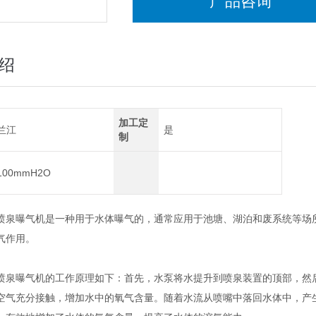
产品咨询
绍
加工定
兰江
是
制
100mmH2O
曝气机是一种用于水体曝气的，通常应用于池塘、湖泊和废系统等场所
气作用。
曝气机的工作原理如下：首先，水泵将水提升到喷泉装置的顶部，然后
空气充分接触，增加水中的氧气含量。随着水流从喷嘴中落回水体中，产