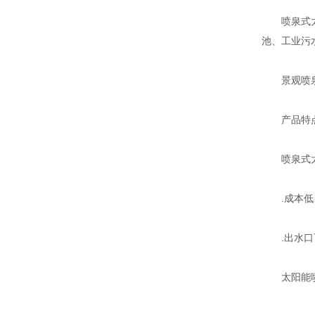
喷泉式太阳
池、工业污
景观喷泉
产品特
喷泉式太阳
.成本低、
.出水口
太阳能喷