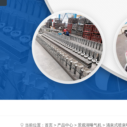
当前位置：
首页
>
产品中心
>
景观湖曝气机
>
涌泉式喷泉