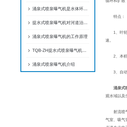
循环和扩散
涌泉式喷泉曝气机是水体环境治理中一种重要的
特点：
提水式喷泉曝气机对河道治理的作用
1、叶轮产
涌泉式喷泉曝气机的工作原理
速。
TQB-ZH提水式喷泉曝气机安装维护说明书
2、本机组
涌泉式喷泉曝气机介绍
3、自动着
涌泉式
观水域以及
射流喷气角
气室、吸气