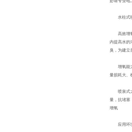
必请专业电
水柱式喷
高效增氧.
内提高水的
臭，为建立
增氧能力与
量损耗大、
喷泉式太阳
量，抗堵塞
增氧
应用环