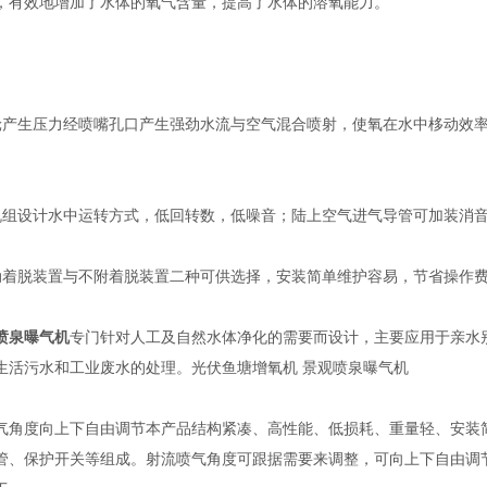
，有效地增加了水体的氧气含量，提高了水体的溶氧能力。
生压力经喷嘴孔口产生强劲水流与空气混合喷射，使氧在水中栘动效率
设计水中运转方式，低回转数，低噪音；陆上空气进气导管可加装消音
脱装置与不附着脱装置二种可供选择，安装简单维护容易，节省操作
喷泉曝气机
专门针对人工及自然水体净化的需要而设计，主要应用于亲水
生活污水和工业废水的处理。光伏鱼塘增氧机 景观喷泉曝气机
度向上下自由调节本产品结构紧凑、高性能、低损耗、重量轻、安装简
管、保护开关等组成。射流喷气角度可跟据需要来调整，可向上下自由调节