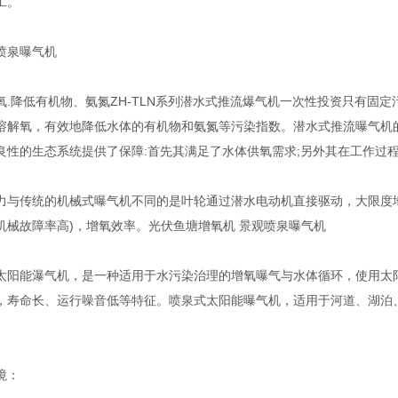
工。
泉曝气机
降低有机物、氨氮ZH-TLN系列潜水式推流爆气机一次性投资只有固定
溶解氧，有效地降低水体的有机物和氨氮等污染指数。潜水式推流曝气机
良性的生态系统提供了保障:首先其满足了水体供氧需求;另外其在工作过
传统的机械式曝气机不同的是叶轮通过潜水电动机直接驱动，大限度地
机械故障率高)，增氧效率。光伏鱼塘增氧机 景观喷泉曝气机
能瀑气机，是一种适用于水污染治理的增氧曝气与水体循环，使用太阳
，寿命长、运行噪音低等特征。喷泉式太阳能曝气机，适用于河道、湖泊
境：