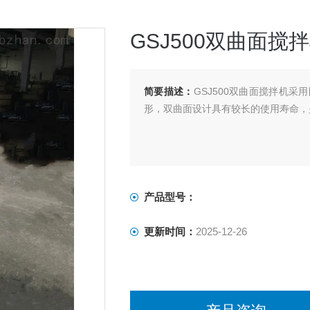
GSJ500双曲面
简要描述：
GSJ500双曲面搅拌机
形，双曲面设计具有较长的使用寿命，
产品型号：
更新时间：
2025-12-26