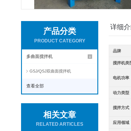
详细介
产品分类
PRODUCT CATEGORY
品牌
多曲面搅拌机
搅拌机类
GSJ/QSJ双曲面搅拌机
电机功率
查看全部
动力类型
搅拌方式
相关文章
应用领域
RELATED ARTICLES