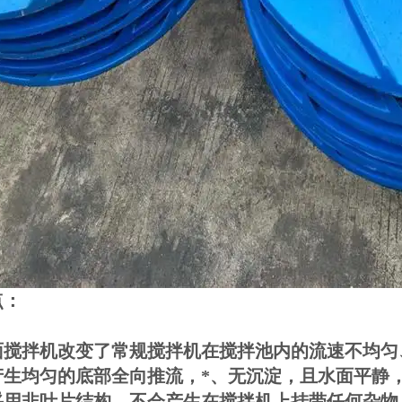
点：
搅拌机改变了常规搅拌机在搅拌池内的流速不均匀、
产生均匀的底部全向推流，*、无沉淀，且水面平静
采用非叶片结构，不会产生在搅拌机上挂带任何杂物