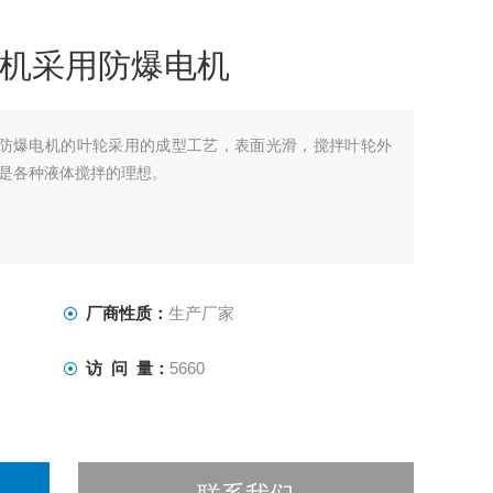
搅拌机采用防爆电机
采用防爆电机的叶轮采用的成型工艺，表面光滑，搅拌叶轮外
是各种液体搅拌的理想。
厂商性质：
生产厂家
访 问 量：
5660