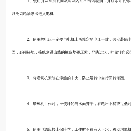
1、使用并从加油孔向减速箱内注20号齿轮油，并旋紧油孔螺
以免齿轮油渗出进入电机
2、使用的电压一定要与电机上所规定的电压一致，须安装触电
固，必须接地，接线盒进出线的橡皮垫要压紧，严防进水，叶轮转向必
3、将增氧机安装在浮船的中央，防止运转中自行回转倾翻。
4、增氧机工作时，应使叶轮与水面齐平，在电压不稳或过低时
5、使用电源应接上保险丝，工作时不得有人下水，移动增氧机