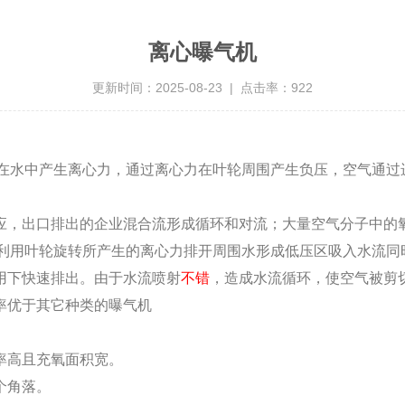
离心曝气机
更新时间：2025-08-23 | 点击率：922
轮在水中产生离心力，通过离心力在叶轮周围产生负压，空气通过
应，出口排出的企业混合流形成循环和对流；大量空气分子中的
，利用叶轮旋转所产生的离心力排开周围水形成低压区吸入水流同
用下快速排出。由于水流喷射
不错
，造成
水流循环，使空气被剪
率优于其它种类的曝气机
率高且充氧面积宽。
个角落。