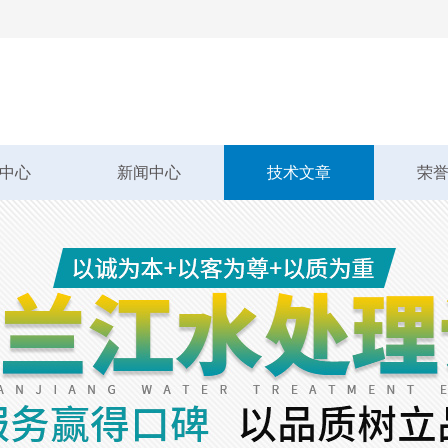
中心
新闻中心
技术文章
荣