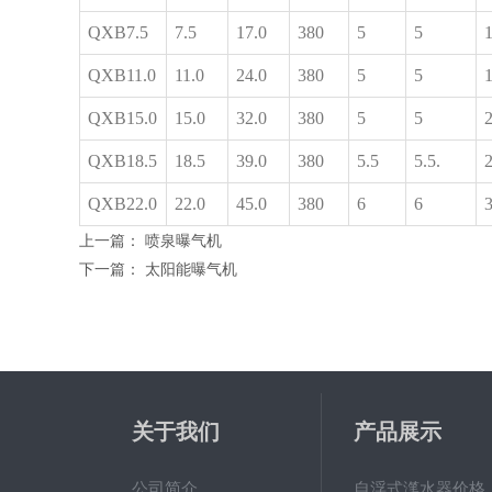
QXB7.5
7.5
17.0
380
5
5
QXB11.0
11.0
24.0
380
5
5
QXB15.0
15.0
32.0
380
5
5
QXB18.5
18.5
39.0
380
5.5
5.5.
QXB22.0
22.0
45.0
380
6
6
上一篇：
喷泉曝气机
下一篇：
太阳能曝气机
关于我们
产品展示
公司简介
自浮式滗水器价格