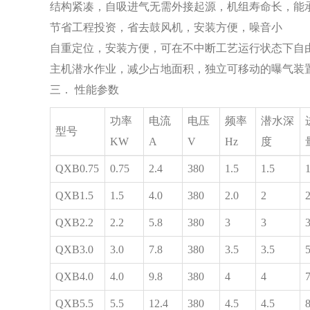
结构紧凑，自吸进气无需外接起源，机组寿命长，能
节省工程投资，省去鼓风机，安装方便，噪音小
自重定位，安装方便，可在不中断工艺运行状态下自
主机潜水作业，减少占地面积，独立可移动的曝气装
三．
性能参数
功率
电流
电压
频率
潜水深
型号
KW
A
V
Hz
度
QXB0.75
0.75
2.4
380
1.5
1.5
QXB1.5
1.5
4.0
380
2.0
2
QXB2.2
2.2
5.8
380
3
3
QXB3.0
3.0
7.8
380
3.5
3.5
QXB4.0
4.0
9.8
380
4
4
QXB5.5
5.5
12.4
380
4.5
4.5