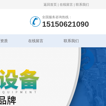
返回首页
|
在线留言
|
联系我们
全国服务咨询热线：
15150621090
誉资质
在线留言
联系我们