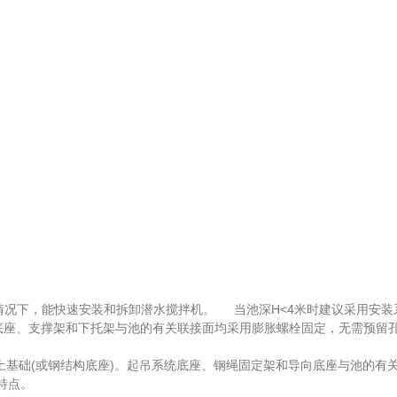
况下，能快速安装和拆卸潜水搅拌机。 当池深H<4米时建议采用安装
统底座、支撑架和下托架与池的有关联接面均采用膨胀螺栓固定，无需预留
基础(或钢结构底座)。起吊系统底座、钢绳固定架和导向底座与池的有
特点。