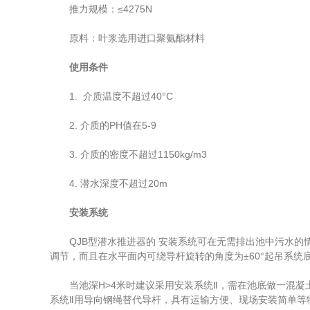
推力规模：≤4275N
原料：叶浆选用进口聚氨酯材料
使用条件
1. 介质温度不超过40°C
2. 介质的PH值在5-9
3. 介质的密度不超过1150kg/m3
4. 潜水深度不超过20m
安装系统
QJB型潜水推进器的 安装系统可在无需排出池中污水的情
调节，而且在水平面内可绕导杆旋转的角度为±60°起吊系
当池深H>4米时建议采用安装系统Ⅱ，需在池底做一混凝土
系统Ⅱ用导向钢绳替代导杆，具有运输方便、现场安装简单等