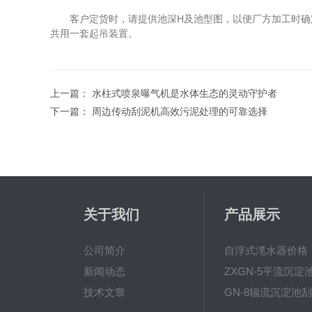
客户定货时，请提供池深H及池型图，以便厂方加工时确定导
共用一套起吊装置。
上一篇：
水柱式喷泉曝气机是水体生态的灵动守护者
下一篇：
周边传动刮泥机高效污泥处理的可靠选择
关于我们
产品展示
公司简介
自浮式滗水器价格
新闻动态
技术文章
GN-8辐流沉淀池