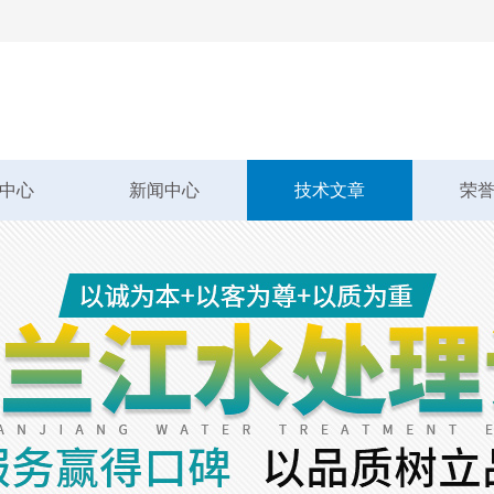
中心
新闻中心
技术文章
荣