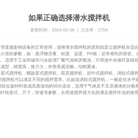
如果正确选择潜水搅拌机
更新时间：2024-05-06 | 点击率：2704
直接影响设备的正常使用，选择潜水搅拌机的原则就是让搅拌机在适合
介质的参数，如：悬浮物含量、粘度、温度、PH值；还有谁吃的形状、
机。适用于工业和城市污水处理厂曝气池和厌氧池，可用池中水循环及硝
压成型，精度高，推力大，外形美观流畅，结构紧凑。
式搅拌机，螺旋桨式搅拌机，双层搅拌机，折叶式搅拌机，涡轮式搅拌
的搅拌机可以满足不同的搅拌需求。比如说涡轮式搅拌机，一般是在水平圆
/s。涡轮在旋转时造成高度湍动的径向流动，适用于气体及不互溶液体的分
的叶轮形式，尺寸，转速等参数，从而使搅拌器大化的满足搅拌作业的使