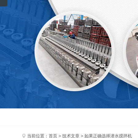
当前位置：
首页
>
技术文章
> 如果正确选择潜水搅拌机