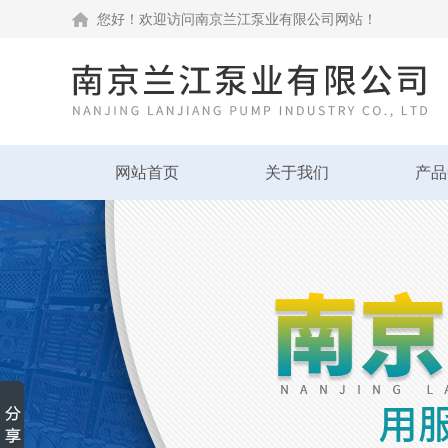
您好！欢迎访问南京兰江泵业有限公司网站！
网站首页
关于我们
产品